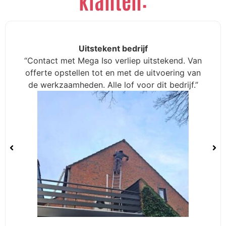
In een woord “Prima”
“Alles werd netjes afgewerkt. Ik ben zeer
tevreden over Mega-Iso: professioneel, duidelijk
en goed geholpen bij de subsidieaanvraag.”
Uitstekent bedrijf
“Contact met Mega Iso verliep uitstekend. Van offerte opstellen tot en met de uitvoering van
de werkzaamheden. Alle lof voor dit bedrijf.”
Zeer tevreden
“Na acceptatie van de duidelijke offerte hebben
wij al onze muren laten isoleren (100m2) zeer
tevreden met de uitvoering door 3 zeer
sympathieke medewerkers”
Herman. K
Frans. G