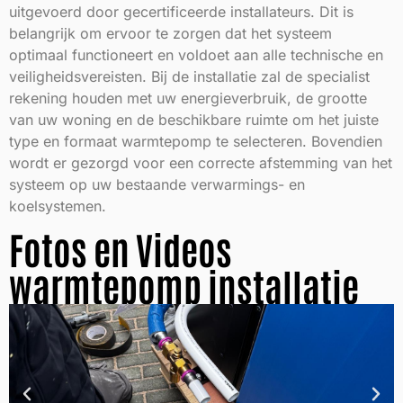
uitgevoerd door gecertificeerde installateurs. Dit is
belangrijk om ervoor te zorgen dat het systeem
optimaal functioneert en voldoet aan alle technische en
veiligheidsvereisten. Bij de installatie zal de specialist
rekening houden met uw energieverbruik, de grootte
van uw woning en de beschikbare ruimte om het juiste
type en formaat warmtepomp te selecteren. Bovendien
wordt er gezorgd voor een correcte afstemming van het
systeem op uw bestaande verwarmings- en
koelsystemen.
Fotos en Videos
warmtepomp installatie