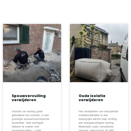
Spouwvervuiling
Oude isolatie
verwijderen
verwijderen
Voordat uw woning goed
Het verwijderen van verouderde
geïsoleerd kan worden, is een
isolatiematerialen is een
grondige spouwmuurinspectie
belangrijke eerste stap richting
essentieel. Veel woningen
een energiezuinigere woning.
hebben te maken met
Materialen zoals verouderde
spouwvervuiling – zoals
glaswol, piepschuim of zelfs