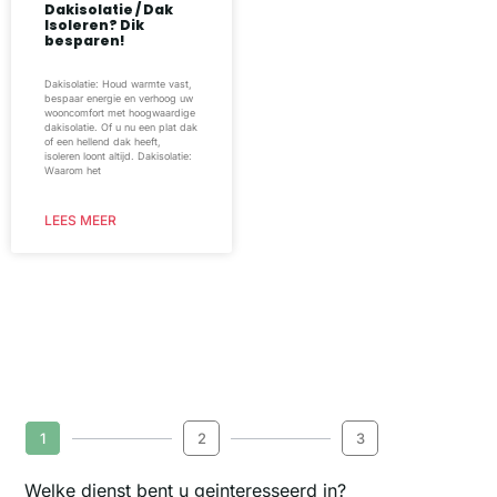
Dakisolatie / Dak
Isoleren? Dik
besparen!
Dakisolatie: Houd warmte vast,
bespaar energie en verhoog uw
wooncomfort met hoogwaardige
dakisolatie. Of u nu een plat dak
of een hellend dak heeft,
isoleren loont altijd. Dakisolatie:
Waarom het
LEES MEER
1
2
3
Welke dienst bent u geinteresseerd in?