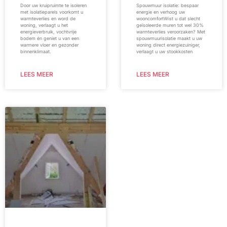
Door uw kruipruimte te isoleren
Spouwmuur isolatie: bespaar
met isolatieparels voorkomt u
energie en verhoog uw
warmteverlies en word de
wooncomfortWist u dat slecht
woning, verlaagt u het
geïsoleerde muren tot wel 30%
energieverbruik, vochtvrije
warmteverlies veroorzaken? Met
bodem én geniet u van een
spouwmuurisolatie maakt u uw
warmere vloer en gezonder
woning direct energiezuiniger,
binnenklimaat.
verlaagt u uw stookkosten
LEES MEER
LEES MEER