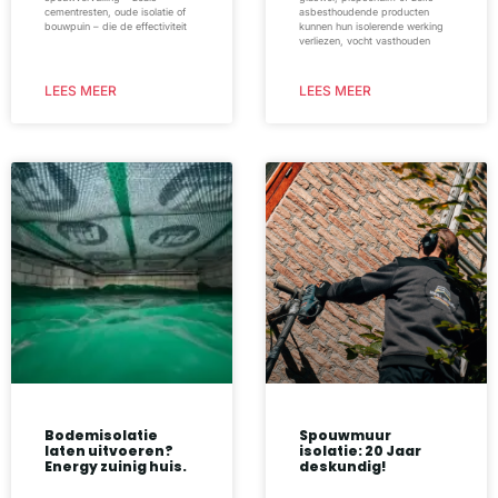
cementresten, oude isolatie of
asbesthoudende producten
bouwpuin – die de effectiviteit
kunnen hun isolerende werking
verliezen, vocht vasthouden
LEES MEER
LEES MEER
Bodemisolatie
Spouwmuur
laten uitvoeren?
isolatie: 20 Jaar
Energy zuinig huis.
deskundig!