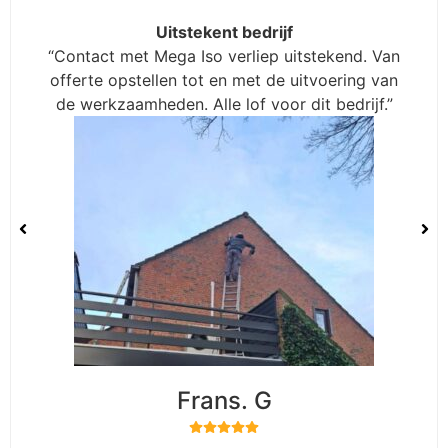
In een woord “Prima”
“Alles werd netjes afgewerkt. Ik ben zeer
tevreden over Mega-Iso: professioneel, duidelijk
en goed geholpen bij de subsidieaanvraag.”
Uitstekent bedrijf
“Contact met Mega Iso verliep uitstekend. Van offerte opstellen tot en met de uitvoering van
de werkzaamheden. Alle lof voor dit bedrijf.”
Zeer tevreden
“Na acceptatie van de duidelijke offerte hebben
wij al onze muren laten isoleren (100m2) zeer
tevreden met de uitvoering door 3 zeer
sympathieke medewerkers”
Herman. K
Frans. G
Naud. V